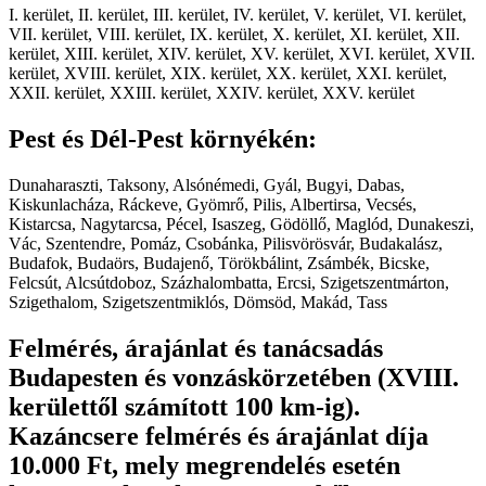
I. kerület, II. kerület, III. kerület, IV. kerület, V. kerület, VI. kerület,
VII. kerület, VIII. kerület, IX. kerület, X. kerület, XI. kerület, XII.
kerület, XIII. kerület, XIV. kerület, XV. kerület, XVI. kerület, XVII.
kerület, XVIII. kerület, XIX. kerület, XX. kerület, XXI. kerület,
XXII. kerület, XXIII. kerület, XXIV. kerület, XXV. kerület
Pest és Dél-Pest környékén:
Dunaharaszti, Taksony, Alsónémedi, Gyál, Bugyi, Dabas,
Kiskunlacháza, Ráckeve, Gyömrő, Pilis, Albertirsa, Vecsés,
Kistarcsa, Nagytarcsa, Pécel, Isaszeg, Gödöllő, Maglód, Dunakeszi,
Vác, Szentendre, Pomáz, Csobánka, Pilisvörösvár, Budakalász,
Budafok, Budaörs, Budajenő, Törökbálint, Zsámbék, Bicske,
Felcsút, Alcsútdoboz, Százhalombatta, Ercsi, Szigetszentmárton,
Szigethalom, Szigetszentmiklós, Dömsöd, Makád, Tass
Felmérés, árajánlat és tanácsadás
Budapesten és vonzáskörzetében (XVIII.
kerülettől számított 100 km-ig).
Kazáncsere felmérés és árajánlat díja
10.000 Ft, mely megrendelés esetén