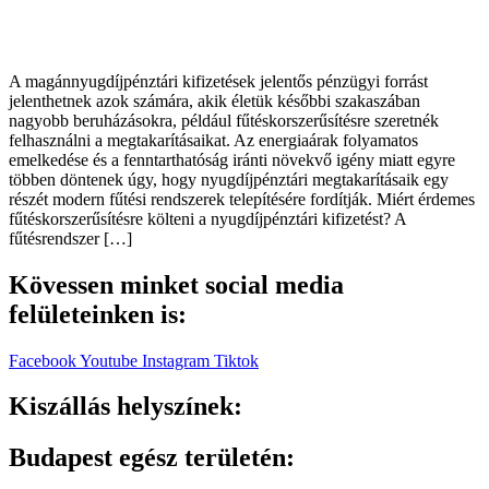
A magánnyugdíjpénztári kifizetések jelentős pénzügyi forrást
jelenthetnek azok számára, akik életük későbbi szakaszában
nagyobb beruházásokra, például fűtéskorszerűsítésre szeretnék
felhasználni a megtakarításaikat. Az energiaárak folyamatos
emelkedése és a fenntarthatóság iránti növekvő igény miatt egyre
többen döntenek úgy, hogy nyugdíjpénztári megtakarításaik egy
részét modern fűtési rendszerek telepítésére fordítják. Miért érdemes
fűtéskorszerűsítésre költeni a nyugdíjpénztári kifizetést? A
fűtésrendszer […]
Kövessen minket social media
felületeinken is:
Facebook
Youtube
Instagram
Tiktok
Kiszállás helyszínek:
Budapest egész területén: