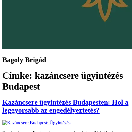
Bagoly Brigád
Címke:
kazáncsere ügyintézés
Budapest
Kazáncsere ügyintézés Budapesten: Hol a
leggyorsabb az engedélyeztetés?