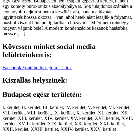
Egy kazáncsere Budapesten nem csupán gépészeti kérdés, hanem
egy komoly bürokratikus akadálypálya is. Sok tulajdonos számára a
legnagyobb fejtörést nem a készülék ára, hanem a hivatali
ügyintézés hossza okozza – van, ahol hetek alatt lezajlik a folyamat,
máshol viszont hónapokig tarthat a huzavona. Miért nem mindegy,
hogyan vágunk bele? A modern kondenzációs kazánok hatásfoka
messze […]
Kövessen minket social media
felületeinken is:
Facebook
Youtube
Instagram
Tiktok
Kiszállás helyszínek:
Budapest egész területén:
I. kerület, II. kerület, III. kerület, IV. kerület, V. kerület, VI. kerület,
VII. kerület, VIII. kerület, IX. kerület, X. kerület, XI. kerület, XII.
kerület, XIII. kerület, XIV. kerület, XV. kerület, XVI. kerület, XVII.
kerület, XVIII. kerület, XIX. kerület, XX. kerület, XXI. kerület,
XXII. kerület, XXIII. kerület, XXIV. kerület, XXV. kerület