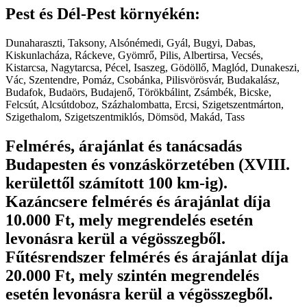
Pest és Dél-Pest környékén:
Dunaharaszti, Taksony, Alsónémedi, Gyál, Bugyi, Dabas,
Kiskunlacháza, Ráckeve, Gyömrő, Pilis, Albertirsa, Vecsés,
Kistarcsa, Nagytarcsa, Pécel, Isaszeg, Gödöllő, Maglód, Dunakeszi,
Vác, Szentendre, Pomáz, Csobánka, Pilisvörösvár, Budakalász,
Budafok, Budaörs, Budajenő, Törökbálint, Zsámbék, Bicske,
Felcsút, Alcsútdoboz, Százhalombatta, Ercsi, Szigetszentmárton,
Szigethalom, Szigetszentmiklós, Dömsöd, Makád, Tass
Felmérés, árajánlat és tanácsadás
Budapesten és vonzáskörzetében (XVIII.
kerülettől számított 100 km-ig).
Kazáncsere felmérés és árajánlat díja
10.000 Ft, mely megrendelés esetén
levonásra kerül a végösszegből.
Fűtésrendszer felmérés és árajánlat díja
20.000 Ft, mely szintén megrendelés
esetén levonásra kerül a végösszegből.