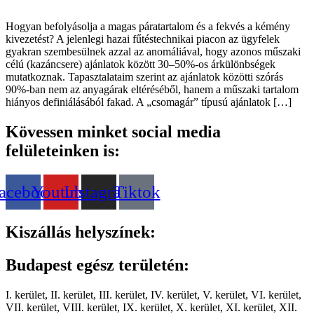
Hogyan befolyásolja a magas páratartalom és a fekvés a kémény
kivezetést? A jelenlegi hazai fűtéstechnikai piacon az ügyfelek
gyakran szembesülnek azzal az anomáliával, hogy azonos műszaki
célú (kazáncsere) ajánlatok között 30–50%-os árkülönbségek
mutatkoznak. Tapasztalataim szerint az ajánlatok közötti szórás
90%-ban nem az anyagárak eltéréséből, hanem a műszaki tartalom
hiányos definiálásából fakad. A „csomagár” típusú ajánlatok […]
Kövessen minket social media
felületeinken is:
acebook
Youtube
Instagram
Tiktok
Kiszállás helyszínek:
Budapest egész területén:
I. kerület, II. kerület, III. kerület, IV. kerület, V. kerület, VI. kerület,
VII. kerület, VIII. kerület, IX. kerület, X. kerület, XI. kerület, XII.