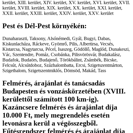
kerület, XIII. kerület, XIV. kerület, XV. kerület, XVI. kerület, XVII.
kerület, XVIII. kerület, XIX. kerület, XX. kerület, XXI. kerület,
XXII. kerület, XXIII. kerület, XXIV. kerület, XXV. kerület
Pest és Dél-Pest környékén:
Dunaharaszti, Taksony, Alsónémedi, Gyál, Bugyi, Dabas,
Kiskunlacháza, Ráckeve, Gyömrő, Pilis, Albertirsa, Vecsés,
Kistarcsa, Nagytarcsa, Pécel, Isaszeg, Gödöllő, Maglód, Dunakeszi,
Vác, Szentendre, Pomáz, Csobánka, Pilisvörösvár, Budakalász,
Budafok, Budaörs, Budajenő, Törökbálint, Zsámbék, Bicske,
Felcsút, Alcsútdoboz, Százhalombatta, Ercsi, Szigetszentmárton,
Szigethalom, Szigetszentmiklós, Dömsöd, Makád, Tass
Felmérés, árajánlat és tanácsadás
Budapesten és vonzáskörzetében (XVIII.
kerülettől számított 100 km-ig).
Kazáncsere felmérés és árajánlat díja
10.000 Ft, mely megrendelés esetén
levonásra kerül a végösszegből.
Fűtésrendszer felmérés és árajánlat díja