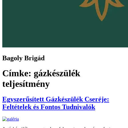
Bagoly Brigád
Címke:
gázkészülék
teljesítmény
Egyszerűsített Gázkészülék Cseréje:
Feltételek és Fontos Tudnivalók