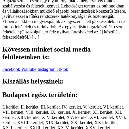
A gázkészülék csere egy olyan folyamat, amely számos fontos
szabályozást és feltételt igényel. Lehetőséget teremt az otthonokban
és vállalkozásokban működő régebbi berendezések korszerűsítésére,
javítva ezzel a fűtési rendszerek hatékonyságát és biztonságát.
Ebben a cikkben megvizsgáljuk az egyszerűsített gázkészülék csere
fontos feltételeit és tudnivalóit. Az egyszerűsített gázkészülék csere
feltételei: (Gázszolgaltató felé nyilvantártasbavétel az új készülék
felszereléséről.) […]
Kövessen minket social media
felületeinken is:
Facebook
Youtube
Instagram
Tiktok
Kiszállás helyszínek:
Budapest egész területén:
I. kerület, II. kerület, III. kerület, IV. kerület, V. kerület, VI. kerület,
VII. kerület, VIII. kerület, IX. kerület, X. kerület, XI. kerület, XII.
kerület, XIII. kerület, XIV. kerület, XV. kerület, XVI. kerület, XVII.
kerület, XVIII. kerület, XIX. kerület, XX. kerület, XXI. kerület,
XXII. kerület, XXIII. kerület, XXIV. kerület, XXV. kerület