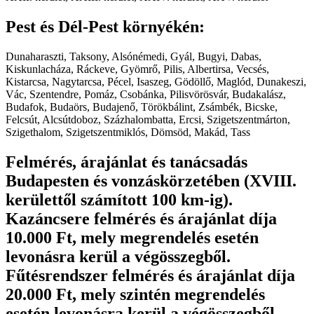
Pest és Dél-Pest környékén:
Dunaharaszti, Taksony, Alsónémedi, Gyál, Bugyi, Dabas,
Kiskunlacháza, Ráckeve, Gyömrő, Pilis, Albertirsa, Vecsés,
Kistarcsa, Nagytarcsa, Pécel, Isaszeg, Gödöllő, Maglód, Dunakeszi,
Vác, Szentendre, Pomáz, Csobánka, Pilisvörösvár, Budakalász,
Budafok, Budaörs, Budajenő, Törökbálint, Zsámbék, Bicske,
Felcsút, Alcsútdoboz, Százhalombatta, Ercsi, Szigetszentmárton,
Szigethalom, Szigetszentmiklós, Dömsöd, Makád, Tass
Felmérés, árajánlat és tanácsadás
Budapesten és vonzáskörzetében (XVIII.
kerülettől számított 100 km-ig).
Kazáncsere felmérés és árajánlat díja
10.000 Ft, mely megrendelés esetén
levonásra kerül a végösszegből.
Fűtésrendszer felmérés és árajánlat díja
20.000 Ft, mely szintén megrendelés
esetén levonásra kerül a végösszegből.