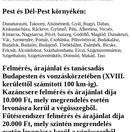
Pest és Dél-Pest környékén:
Dunaharaszti, Taksony, Alsónémedi, Gyál, Bugyi, Dabas,
Kiskunlacháza, Ráckeve, Gyömrő, Pilis, Albertirsa, Vecsés,
Kistarcsa, Nagytarcsa, Pécel, Isaszeg, Gödöllő, Maglód, Dunakeszi,
Vác, Szentendre, Pomáz, Csobánka, Pilisvörösvár, Budakalász,
Budafok, Budaörs, Budajenő, Törökbálint, Zsámbék, Bicske,
Felcsút, Alcsútdoboz, Százhalombatta, Ercsi, Szigetszentmárton,
Szigethalom, Szigetszentmiklós, Dömsöd, Makád, Tass
Felmérés, árajánlat és tanácsadás
Budapesten és vonzáskörzetében (XVIII.
kerülettől számított 100 km-ig).
Kazáncsere felmérés és árajánlat díja
10.000 Ft, mely megrendelés esetén
levonásra kerül a végösszegből.
Fűtésrendszer felmérés és árajánlat díja
20.000 Ft, mely szintén megrendelés
esetén levonásra kerül a végösszegből.