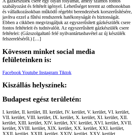
A gázkészülék csere egy olyan folyamat, amely számos fontos
szabályozást és feltételt igényel. Lehetőséget teremt az otthonokban
és vállalkozásokban működő régebbi berendezések korszerűsítésére,
javítva ezzel a fűtési rendszerek hatékonyságát és biztonságát.
Ebben a cikkben megvizsgáljuk az egyszerűsített gázkészülék csere
fontos feltételeit és tudnivalóit. Az egyszerűsített gázkészülék csere
feltételei: (Gázszolgaltató felé nyilvantártasbavétel az új készülék
felszereléséről.) […]
Kövessen minket social media
felületeinken is:
Facebook
Youtube
Instagram
Tiktok
Kiszállás helyszínek:
Budapest egész területén:
I. kerület, II. kerület, III. kerület, IV. kerület, V. kerület, VI. kerület,
VII. kerület, VIII. kerület, IX. kerület, X. kerület, XI. kerület, XII.
kerület, XIII. kerület, XIV. kerület, XV. kerület, XVI. kerület, XVII.
kerület, XVIII. kerület, XIX. kerület, XX. kerület, XXI. kerület,
XXII. kerület, XXIII. kerület, XXIV. kerület, XXV. kerület