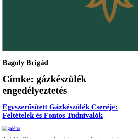
Bagoly Brigád
Címke:
gázkészülék
engedélyeztetés
Egyszerűsített Gázkészülék Cseréje:
Feltételek és Fontos Tudnivalók