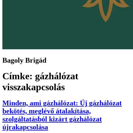
Bagoly Brigád
Címke:
gázhálózat
visszakapcsolás
Minden, ami gázhálózat: Új gázhálózat
bekötés, meglévő átalakítása,
szolgáltatásból kizárt gázhálózat
újrakapcsolása