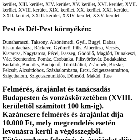
kerület, XIII. kerület, XIV. kerület, XV. kerület, XVI. kerület, XVII.
kerület, XVIII. kerület, XIX. kerület, XX. kerület, XXI. kerület,
XXII. kerület, XXIII. kerület, XXIV. kerület, XXV. kerület
Pest és Dél-Pest környékén:
Dunaharaszti, Taksony, Alsónémedi, Gyál, Bugyi, Dabas,
Kiskunlacháza, Ráckeve, Gyömrő, Pilis, Albertirsa, Vecsés,
Kistarcsa, Nagytarcsa, Pécel, Isaszeg, Gödöllő, Maglód, Dunakeszi,
Vác, Szentendre, Pomáz, Csobánka, Pilisvörösvár, Budakalász,
Budafok, Budaörs, Budajenő, Törökbálint, Zsámbék, Bicske,
Felcsút, Alcsútdoboz, Százhalombatta, Ercsi, Szigetszentmárton,
Szigethalom, Szigetszentmiklós, Dömsöd, Makád, Tass
Felmérés, árajánlat és tanácsadás
Budapesten és vonzáskörzetében (XVIII.
kerülettől számított 100 km-ig).
Kazáncsere felmérés és árajánlat díja
10.000 Ft, mely megrendelés esetén
levonásra kerül a végösszegből.
Fűtésrendszer felmérés és árajánlat díja