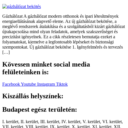
Gázhálózat A gázhálózat modern otthonok és ipari létesítmények
energiaellátásának alapvető eleme. Az új gázhálózat bekötése, a
meglévő rendszerek átalakítása és a szolgáltatásból kizárt gázhálózat
újrakapcsolása mind olyan feladatok, amelyek szakszerűséget és
precizitást igényelnek. Ez a cikk részletesen bemutatja ezeket a
folyamatokat, kiemelve a legfontosabb lépéseket és biztonsági
szempontokat. Új gázhálózat bekötése 1. Igényfelmérés és tervezés
[…]
Kövessen minket social media
felületeinken is:
Facebook
Youtube
Instagram
Tiktok
Kiszállás helyszínek:
Budapest egész területén:
I. kerület, II. kerület, III. kerület, IV. kerület, V. kerület, VI. kerület,
VII. kerület, VIII. kerület, IX. kerület, X. kerület, XI. kerület, XII.