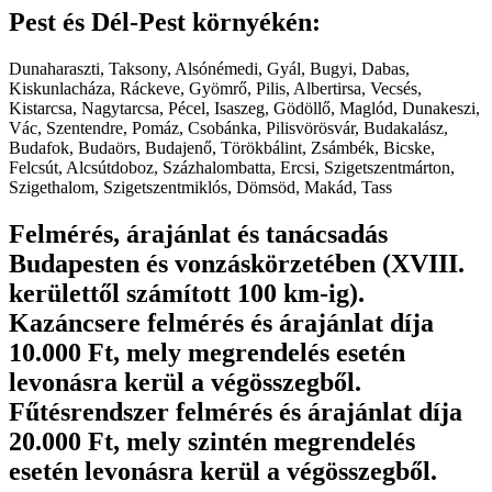
Pest és Dél-Pest környékén:
Dunaharaszti, Taksony, Alsónémedi, Gyál, Bugyi, Dabas,
Kiskunlacháza, Ráckeve, Gyömrő, Pilis, Albertirsa, Vecsés,
Kistarcsa, Nagytarcsa, Pécel, Isaszeg, Gödöllő, Maglód, Dunakeszi,
Vác, Szentendre, Pomáz, Csobánka, Pilisvörösvár, Budakalász,
Budafok, Budaörs, Budajenő, Törökbálint, Zsámbék, Bicske,
Felcsút, Alcsútdoboz, Százhalombatta, Ercsi, Szigetszentmárton,
Szigethalom, Szigetszentmiklós, Dömsöd, Makád, Tass
Felmérés, árajánlat és tanácsadás
Budapesten és vonzáskörzetében (XVIII.
kerülettől számított 100 km-ig).
Kazáncsere felmérés és árajánlat díja
10.000 Ft, mely megrendelés esetén
levonásra kerül a végösszegből.
Fűtésrendszer felmérés és árajánlat díja
20.000 Ft, mely szintén megrendelés
esetén levonásra kerül a végösszegből.