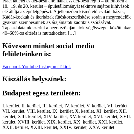
Piaci látlelet és dél-pesti anomáliák A dél-pesti régió – különösen a
18., 19. és 20. kerület – épületállományát tekintve sajátos kihívások
elé állítja az épületgépészt. A jellemzően kisméretű családi házak,
Kádár-kockák és ikerházak fűtéskorszerűsítése során a megrendelők
gyakran szembesülnek az árajánlatok kaotikus szórásával.
Tapasztalataink szerint a beérkező ajánlatok végösszegei között akár
40–60%-os eltérés is mutatkozhat, […]
Kövessen minket social media
felületeinken is:
Facebook
Youtube
Instagram
Tiktok
Kiszállás helyszínek:
Budapest egész területén:
I. kerület, II. kerület, III. kerület, IV. kerület, V. kerület, VI. kerület,
VII. kerület, VIII. kerület, IX. kerület, X. kerület, XI. kerület, XII.
kerület, XIII. kerület, XIV. kerület, XV. kerület, XVI. kerület, XVII.
kerület, XVIII. kerület, XIX. kerület, XX. kerület, XXI. kerület,
XXII. kerület, XXIII. kerület, XXIV. kerület, XXV. kerület