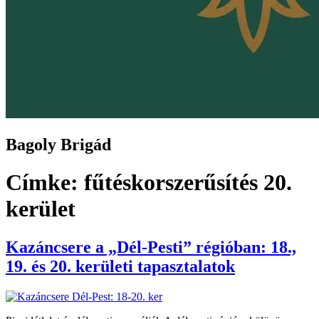
Bagoly Brigád
Címke:
fűtéskorszerűsítés 20.
kerület
Kazáncsere a „Dél-Pesti” régióban: 18.,
19. és 20. kerületi tapasztalatok