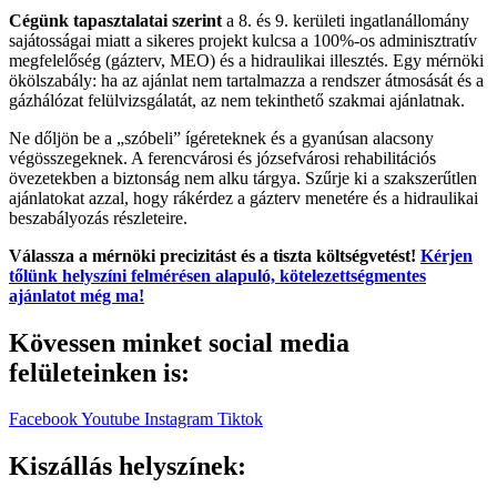
Cégünk tapasztalatai szerint
a 8. és 9. kerületi ingatlanállomány
sajátosságai miatt a sikeres projekt kulcsa a 100%-os adminisztratív
megfelelőség (gázterv, MEO) és a hidraulikai illesztés. Egy mérnöki
ökölszabály: ha az ajánlat nem tartalmazza a rendszer átmosását és a
gázhálózat felülvizsgálatát, az nem tekinthető szakmai ajánlatnak.
Ne dőljön be a „szóbeli” ígéreteknek és a gyanúsan alacsony
végösszegeknek. A ferencvárosi és józsefvárosi rehabilitációs
övezetekben a biztonság nem alku tárgya. Szűrje ki a szakszerűtlen
ajánlatokat azzal, hogy rákérdez a gázterv menetére és a hidraulikai
beszabályozás részleteire.
Válassza a mérnöki precizitást és a tiszta költségvetést!
Kérjen
tőlünk helyszíni felmérésen alapuló, kötelezettségmentes
ajánlatot még ma!
Kövessen minket social media
felületeinken is:
Facebook
Youtube
Instagram
Tiktok
Kiszállás helyszínek: