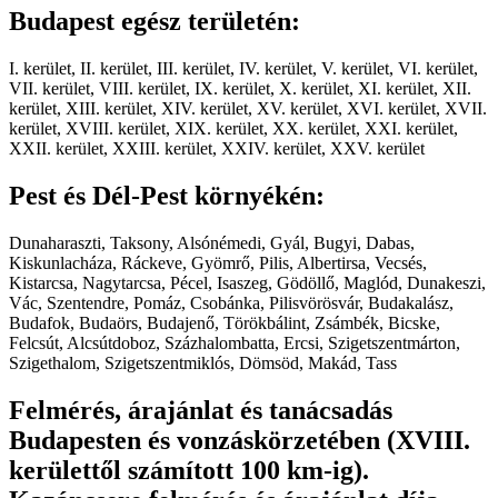
Budapest egész területén:
I. kerület, II. kerület, III. kerület, IV. kerület, V. kerület, VI. kerület,
VII. kerület, VIII. kerület, IX. kerület, X. kerület, XI. kerület, XII.
kerület, XIII. kerület, XIV. kerület, XV. kerület, XVI. kerület, XVII.
kerület, XVIII. kerület, XIX. kerület, XX. kerület, XXI. kerület,
XXII. kerület, XXIII. kerület, XXIV. kerület, XXV. kerület
Pest és Dél-Pest környékén:
Dunaharaszti, Taksony, Alsónémedi, Gyál, Bugyi, Dabas,
Kiskunlacháza, Ráckeve, Gyömrő, Pilis, Albertirsa, Vecsés,
Kistarcsa, Nagytarcsa, Pécel, Isaszeg, Gödöllő, Maglód, Dunakeszi,
Vác, Szentendre, Pomáz, Csobánka, Pilisvörösvár, Budakalász,
Budafok, Budaörs, Budajenő, Törökbálint, Zsámbék, Bicske,
Felcsút, Alcsútdoboz, Százhalombatta, Ercsi, Szigetszentmárton,
Szigethalom, Szigetszentmiklós, Dömsöd, Makád, Tass
Felmérés, árajánlat és tanácsadás
Budapesten és vonzáskörzetében (XVIII.
kerülettől számított 100 km-ig).