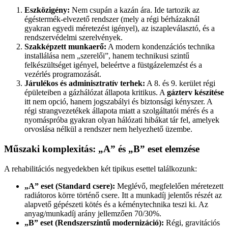
Eszközigény:
Nem csupán a kazán ára. Ide tartozik az
égéstermék-elvezető rendszer (mely a régi bérházaknál
gyakran egyedi méretezést igényel), az iszapleválasztó, és a
rendszervédelmi szerelvények.
Szakképzett munkaerő:
A modern kondenzációs technika
installálása nem „szerelői”, hanem technikusi szintű
felkészültséget igényel, beleértve a füstgázelemzést és a
vezérlés programozását.
Járulékos és adminisztratív terhek:
A 8. és 9. kerület régi
épületeiben a gázhálózat állapota kritikus. A
gázterv készítése
itt nem opció, hanem jogszabályi és biztonsági kényszer. A
régi strangvezetékek állapota miatt a szolgáltatói mérés és a
nyomáspróba gyakran olyan hálózati hibákat tár fel, amelyek
orvoslása nélkül a rendszer nem helyezhető üzembe.
Műszaki komplexitás: „A” és „B” eset elemzése
A rehabilitációs negyedekben két tipikus esettel találkozunk:
„A” eset (Standard csere):
Meglévő, megfelelően méretezett
radiátoros körre történő csere. Itt a munkadíj jelentős részét az
alapvető gépészeti kötés és a kéménytechnika teszi ki. Az
anyag/munkadíj arány jellemzően 70/30%.
„B” eset (Rendszerszintű modernizáció):
Régi, gravitációs