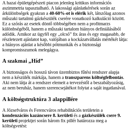
A hazai épületgépészeti piacon jelenleg kritikus információs
aszimmetria tapasztalható. A lakossági ajánlatkérések során az
árkülönbségek gyakran a
40-60%-ot is elérik
két, látszólag azonos
műszaki tartalmú gázkészülék cserére vonatkozó kalkuláció között.
Ez a szórás az esetek döntő többségében nem a profitmarzs
különbségéből, hanem a műszaki tartalom hiányos definiálásából
adódik. Amikor az ügyfél egy „olcsó” fix áras és egy magasabb, de
részletezett ajánlatot kap, valójában a kockázatvállalás mértékét látja:
a hiányos ajánlat a későbbi pótmunkák és a biztonsági
kompromisszumok melegágya.
A szakmai „Híd”
A biztonságos és hosszú távon üzembiztos fűtési rendszer alapja
nem a készülék márkája, hanem a
transzparens költségfelbontás
.
Aki nem látja át a rendszer elemeit a tervezéstől a beszabályozásig,
az nem beruház, hanem szerencsejátékot folytat a saját ingatlanával.
A költségstruktúra 3 alappillére
A Józsefváros és Ferencváros rehabilitációs területein a
kondenzációs kazáncsere 8. kerületi
és a
gázkészülék csere 9.
kerületi
projektjei során három fix pillér határozza meg a
költségvetést: