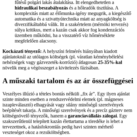
fűtésű polgári lakás átalakítása. Itt elengedhetetlen a
hidraulikai beszabályozás
és a hőleadók tisztítása. A
komplexitás miatt az élőmunka-igény megugrik, a kiegészítő
automatika és a szivattyútechnika miatt az anyagköltség is
diverzifikáltabbá válik. Itt a szakértelem (mérnöki tervezés)
súlya kritikus, mert a kazán csak akkor fog kondenzációs
üzemben működni, ha a visszatérő víz hőmérséklete
megfelelően alacsony.
Kockázati tényező:
A helyszíni felmérés hiányában kiadott
ajánlatoknál az utólagos költségek (pl. váratlan kéménybélelési
nehézségek vagy gázvezeték-korrózió) átlagosan
25-35%-kal
növelik meg a végösszeget a kivitelezés fázisában.
A műszaki tartalom és az ár összefüggései
Veszélyes illúzió a tételes bontás nélküli „fix ár”. Egy ilyen ajánlat
szinte minden esetben a rendszervédelmi elemek (pl. mágneses
iszapleválasztó) elhagyását vagy silány minőségű szerelvények
beépítését takarja. A minőségi szerelvények és a precíz gázterv nem
költségnövelő tényezők, hanem a
garanciavállalás zálogai
. Egy
szakszerűtlenül telepített kazán élettartama a töredéke is lehet a
tervezettnek, a hatásfokromlás pedig havi szinten mérhető
veszteséget okoz a rezsiköltségben.