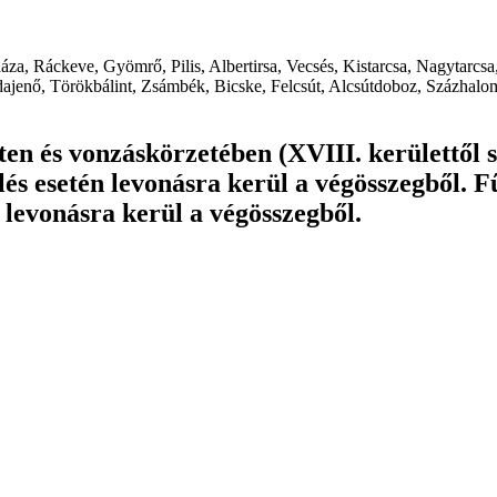
a, Ráckeve, Gyömrő, Pilis, Albertirsa, Vecsés, Kistarcsa, Nagytarcsa
jenő, Törökbálint, Zsámbék, Bicske, Felcsút, Alcsútdoboz, Százhalomb
ten és vonzáskörzetében (XVIII. kerülettől 
lés esetén levonásra kerül a végösszegből. F
 levonásra kerül a végösszegből.