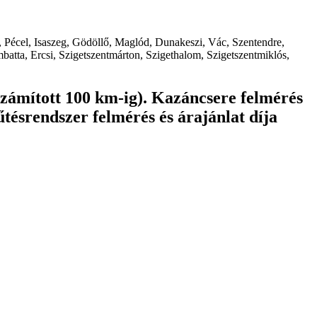
, Pécel, Isaszeg, Gödöllő, Maglód, Dunakeszi, Vác, Szentendre,
atta, Ercsi, Szigetszentmárton, Szigethalom, Szigetszentmiklós,
számított 100 km-ig). Kazáncsere felmérés
űtésrendszer felmérés és árajánlat díja