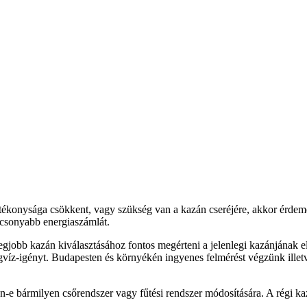
 hatékonysága csökkent, vagy szükség van a kazán cseréjére, akkor érde
lacsonyabb energiaszámlát.
egjobb kazán kiválasztásához fontos megérteni a jelenlegi kazánjának el
gvíz-igényt. Budapesten és környékén ingyenes felmérést végzünk illet
n-e bármilyen csőrendszer vagy fűtési rendszer módosítására. A régi kaz