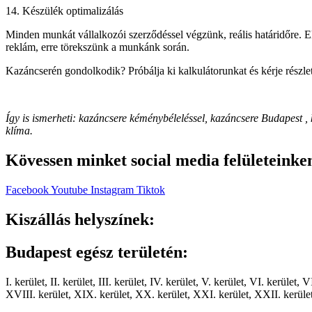
14. Készülék optimalizálás
Minden munkát vállalkozói szerződéssel végzünk, reális határidőre. El
reklám, erre törekszünk a munkánk során.
Kazáncserén gondolkodik? Próbálja ki kalkulátorunkat és kérje részle
Így is ismerheti: kazáncsere kéménybéleléssel, kazáncsere Budapest , k
klíma.
Kövessen minket social media felületeinken
Facebook
Youtube
Instagram
Tiktok
Kiszállás helyszínek:
Budapest egész területén:
I. kerület, II. kerület, III. kerület, IV. kerület, V. kerület, VI. kerület
XVIII. kerület, XIX. kerület, XX. kerület, XXI. kerület, XXII. kerüle