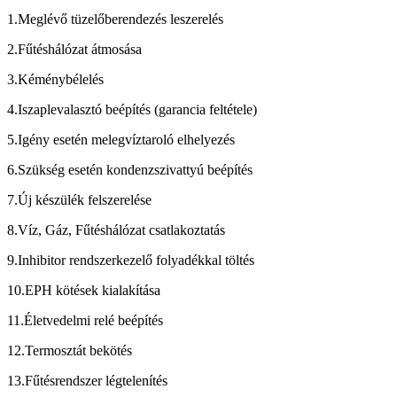
1.Meglévő tüzelőberendezés leszerelés
2.Fűtéshálózat átmosása
3.Kéménybélelés
4.Iszaplevalasztó beépítés (garancia feltétele)
5.Igény esetén melegvíztaroló elhelyezés
6.Szükség esetén kondenzszivattyú beépítés
7.Új készülék felszerelése
8.Víz, Gáz, Fűtéshálózat csatlakoztatás
9.Inhibitor rendszerkezelő folyadékkal töltés
10.EPH kötések kialakítása
11.Életvedelmi relé beépítés
12.Termosztát bekötés
13.Fűtésrendszer légtelenítés