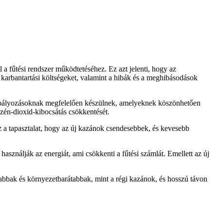
a fűtési rendszer működtetéséhez. Ez azt jelenti, hogy az
karbantartási költségeket, valamint a hibák és a meghibásodások
 szabályozásoknak megfelelően készülnek, amelyeknek köszönhetően
zén-dioxid-kibocsátás csökkentését.
z a tapasztalat, hogy az új kazánok csendesebbek, és kevesebb
ználják az energiát, ami csökkenti a fűtési számlát. Emellett az új
abbak és környezetbarátabbak, mint a régi kazánok, és hosszú távon