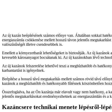
Az új kazán beépítésének számos előnye van. Általában sokkal hatékon
energiaszámla csökkenése mellett hosszú távon jelentős megtakarítást
valószínűségét illetve csendesebbek is.
Emellett a környezetbarát lehetőségeket is biztosítják. Az új kazán
kevesebb károsanyagot bocsátanak ki. Az új kazánokban lévő technoló
Az új kazánok felszerelése lehetővé teszi a megbízhatóbb és hatékon
karbantartást is igényelnek.
Beépítése a hosszú távú megtakarítás mellett számos rövid távú előny
kazánok a megbízhatóbb és hatékonyabb fűtésnek köszönhetően hozzá
Összefoglalva, ha az Ön kazánja már elavult vagy nem hatékony, a ka
jelentős megtakarításokat eredményezhetnek az energiaszámlán és a ka
Kazáncsere technikai menete lépésről-lépé