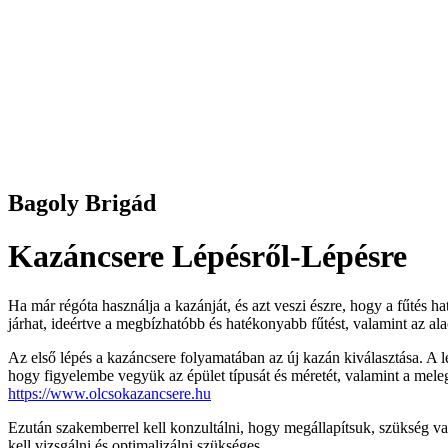
Bagoly Brigád
Kazáncsere Lépésről-Lépésre
Ha már régóta használja a kazánját, és azt veszi észre, hogy a fűtés
járhat, ideértve a megbízhatóbb és hatékonyabb fűtést, valamint az a
Az első lépés a kazáncsere folyamatában az új kazán kiválasztása. A l
hogy figyelembe vegyük az épület típusát és méretét, valamint a mele
https://www.olcsokazancsere.hu
Ezután szakemberrel kell konzultálni, hogy megállapítsuk, szükség va
kell vizsgálni és optimalizálni szükséges.