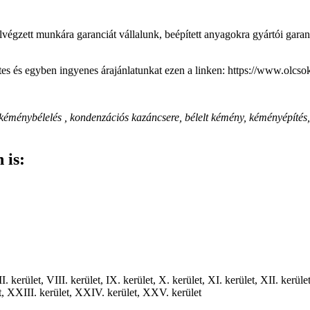
végzett munkára garanciát vállalunk, beépített anyagokra gyártói garan
tes és egyben ingyenes árajánlatunkat ezen a linken: https://www.olcso
éménybélelés , kondenzációs kazáncsere, bélelt kémény, kéményépítés, gáz
 is:
, VII. kerület, VIII. kerület, IX. kerület, X. kerület, XI. kerület, XII. ker
t, XXIII. kerület, XXIV. kerület, XXV. kerület