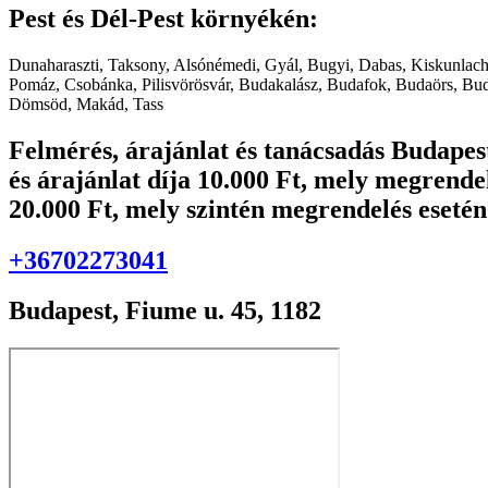
Pest és Dél-Pest környékén:
Dunaharaszti, Taksony, Alsónémedi, Gyál, Bugyi, Dabas, Kiskunlacház
Pomáz, Csobánka, Pilisvörösvár, Budakalász, Budafok, Budaörs, Buda
Dömsöd, Makád, Tass
Felmérés, árajánlat és tanácsadás Budapes
és árajánlat díja 10.000 Ft, mely megrende
20.000 Ft, mely szintén megrendelés esetén
+36702273041
Budapest, Fiume u. 45, 1182