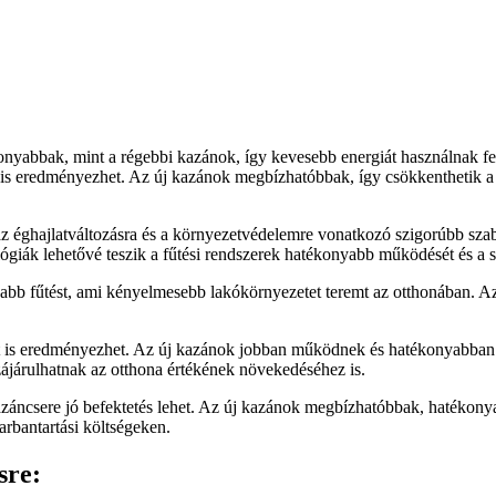
yabbak, mint a régebbi kazánok, így kevesebb energiát használnak fel 
 is eredményezhet. Az új kazánok megbízhatóbbak, így csökkenthetik a 
ok az éghajlatváltozásra és a környezetvédelemre vonatkozó szigorúbb
giák lehetővé teszik a fűtési rendszerek hatékonyabb működését és a s
yabb fűtést, ami kényelmesebb lakókörnyezetet teremt az otthonában. A
t is eredményezhet. Az új kazánok jobban működnek és hatékonyabban has
járulhatnak az otthona értékének növekedéséhez is.
záncsere jó befektetés lehet. Az új kazánok megbízhatóbbak, hatékony
rbantartási költségeken.
sre: