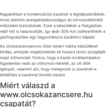
Napjainkban a kondenzációs kazánok a legnépszerűbbek,
mivel jelentős energiahatékonyságot és környezetkímélő
működést biztosítanak. Ezek a készülékek a füstgázban
rejlő hőt is hasznosítják, így akár 30%-kal csökkenthetik a
gázfogyasztást egy hagyományos kazánhoz képest.
Az olcsokazancsere.hu több ismert márka készülékeit
kínálja, amelyek megbízhatóan és hosszú távon szolgálják
majd otthonodat. Fontos, hogy a kazán kiválasztásakor
figyelembe vedd az otthonod méretét, az ott élők
igényeit, valamint azt, hogy melegvizet is szeretnél-e
előállítani a kazánnal (kombi kazán).
Miért válaszd a
www.olcsokazancsere.hu
csapatát?