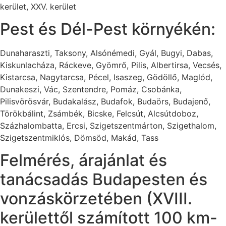
kerület, XXV. kerület
Pest és Dél-Pest környékén:
Dunaharaszti, Taksony, Alsónémedi, Gyál, Bugyi, Dabas,
Kiskunlacháza, Ráckeve, Gyömrő, Pilis, Albertirsa, Vecsés,
Kistarcsa, Nagytarcsa, Pécel, Isaszeg, Gödöllő, Maglód,
Dunakeszi, Vác, Szentendre, Pomáz, Csobánka,
Pilisvörösvár, Budakalász, Budafok, Budaörs, Budajenő,
Törökbálint, Zsámbék, Bicske, Felcsút, Alcsútdoboz,
Százhalombatta, Ercsi, Szigetszentmárton, Szigethalom,
Szigetszentmiklós, Dömsöd, Makád, Tass
Felmérés, árajánlat és
tanácsadás Budapesten és
vonzáskörzetében (XVIII.
kerülettől számított 100 km-