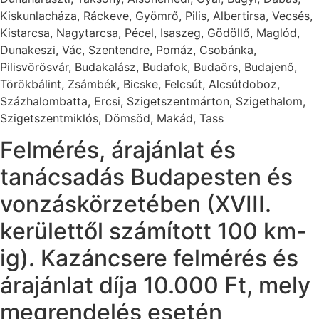
Kiskunlacháza, Ráckeve, Gyömrő, Pilis, Albertirsa, Vecsés,
Kistarcsa, Nagytarcsa, Pécel, Isaszeg, Gödöllő, Maglód,
Dunakeszi, Vác, Szentendre, Pomáz, Csobánka,
Pilisvörösvár, Budakalász, Budafok, Budaörs, Budajenő,
Törökbálint, Zsámbék, Bicske, Felcsút, Alcsútdoboz,
Százhalombatta, Ercsi, Szigetszentmárton, Szigethalom,
Szigetszentmiklós, Dömsöd, Makád, Tass
Felmérés, árajánlat és
tanácsadás Budapesten és
vonzáskörzetében (XVIII.
kerülettől számított 100 km-
ig). Kazáncsere felmérés és
árajánlat díja 10.000 Ft, mely
megrendelés esetén