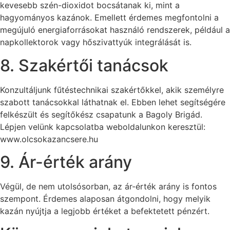
kevesebb szén-dioxidot bocsátanak ki, mint a
hagyományos kazánok. Emellett érdemes megfontolni a
megújuló energiaforrásokat használó rendszerek, például a
napkollektorok vagy hőszivattyúk integrálását is.
8. Szakértői tanácsok
Konzultáljunk fűtéstechnikai szakértőkkel, akik személyre
szabott tanácsokkal láthatnak el. Ebben lehet segítségére
felkészült és segítőkész csapatunk a Bagoly Brigád.
Lépjen velünk kapcsolatba weboldalunkon keresztül:
www.olcsokazancsere.hu
9. Ár-érték arány
Végül, de nem utolsósorban, az ár-érték arány is fontos
szempont. Érdemes alaposan átgondolni, hogy melyik
kazán nyújtja a legjobb értéket a befektetett pénzért.