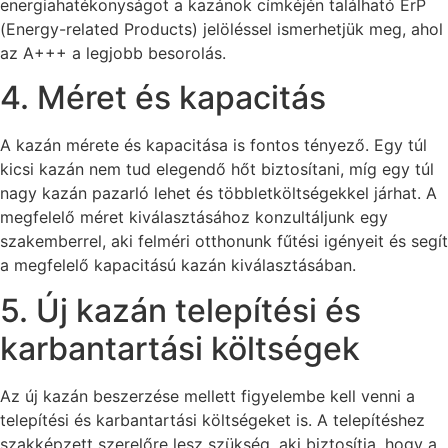
energiahatékonyságot a kazánok címkéjén található ErP
(Energy-related Products) jelöléssel ismerhetjük meg, ahol
az A+++ a legjobb besorolás.
4. Méret és kapacitás
A kazán mérete és kapacitása is fontos tényező. Egy túl
kicsi kazán nem tud elegendő hőt biztosítani, míg egy túl
nagy kazán pazarló lehet és többletköltségekkel járhat. A
megfelelő méret kiválasztásához konzultáljunk egy
szakemberrel, aki felméri otthonunk fűtési igényeit és segít
a megfelelő kapacitású kazán kiválasztásában.
5. Új kazán telepítési és
karbantartási költségek
Az új kazán beszerzése mellett figyelembe kell venni a
telepítési és karbantartási költségeket is. A telepítéshez
szakképzett szerelőre lesz szükség, aki biztosítja, hogy a