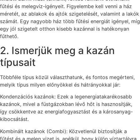
fűtési és melegvíz-igényeit. Figyelembe kell venni a ház
méretét, az ablakok és ajtók szigetelését, valamint a lakók
számát. Egy nagyobb ház több fűtési energiát igényel, míg
egy jól szigetelt otthon kisebb kazánnal is hatékonyan
fűthető.
2. Ismerjük meg a kazán
típusait
Többféle típus közül választhatunk, és fontos megérteni,
melyik típus milyen előnyökkel és hátrányokkal jár:
Kondenzációs kazánok: Ezek a legenergiatakarékosabb
kazánok, mivel a füstgázokban lévő hőt is hasznosítják,
így csökkentve az energiafogyasztást és a károsanyag-
kibocsátást.
Kombinált kazánok (Combi): Közvetlenül biztosítják a
fűtést és a meleg vizet is, anélkül, hogy külön víztartályra